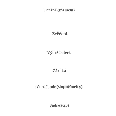
Senzor (rozlišení)
Zvětšení
Výdrž baterie
Záruka
Zorné pole (stupně/metry)
Jádro (čip)