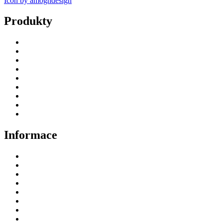
Icon by amoghdesign
Produkty
Úvod
Termovizní puškohledy
Termovize
Příslušenství
Fotopasti – držáky
Videa
Jak nakoupit
Blog
Deutsch
Informace
Odstoupení od smlouvy
Doprava a platba
GDPR
GPSR
Obchodní podmínky prodejce
Fotopasti – držáky
Kontakt
Zpětný odběr vysloužilých elektrozařízení/