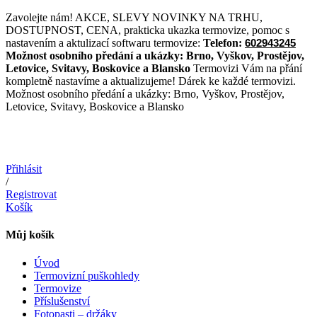
Přejít
Zavolejte nám! AKCE, SLEVY NOVINKY NA TRHU,
k
DOSTUPNOST, CENA, prakticka ukazka termovize, pomoc s
obsahu
nastavením a aktulizací softwaru termovize:
Telefon:
602943245
Možnost osobního předání a ukázky:
Brno, Vyškov, Prostějov,
Letovice, Svitavy, Boskovice a Blansko
Termovizi Vám na přání
kompletně nastavíme a aktualizujeme! Dárek ke každé termovizi.
Možnost osobního předání a ukázky: Brno, Vyškov, Prostějov,
Letovice, Svitavy, Boskovice a Blansko
Přihlásit
/
Registrovat
Košík
Můj košík
Úvod
Termovizní puškohledy
Termovize
Příslušenství
Fotopasti – držáky