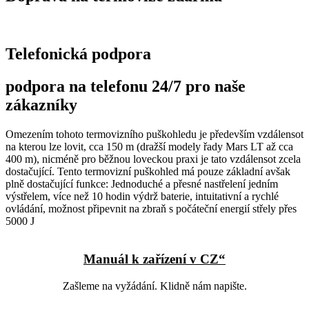
Telefonická podpora
podpora na telefonu 24/7 pro naše
zákazníky
Omezením tohoto termovizního puškohledu je především vzdálensot
na kterou lze lovit, cca 150 m (dražší modely řady Mars LT až cca
400 m), nicméně pro běžnou loveckou praxi je tato vzdálensot zcela
dostačující. Tento termovizní puškohled má pouze základní avšak
plně dostačující funkce: Jednoduché a přesné nastřelení jedním
výstřelem, více než 10 hodin výdrž baterie, intuitativní a rychlé
ovládání, možnost připevnit na zbraň s počáteční energií střely přes
5000 J
Manuál k zařízení v CZ“
Zašleme na vyžádání. Klidně nám napište.