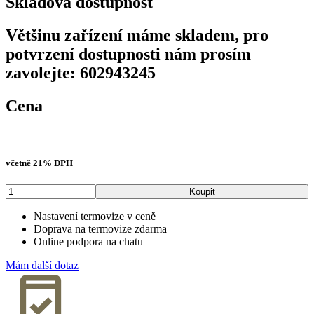
Skladová dostupnost
Většinu zařízení máme skladem, pro
potvrzení dostupnosti nám prosím
zavolejte: 602943245
Cena
Původní
Aktuální
43 176
Kč
s DPH
cena
cena
byla:
je:
včetně 21% DPH
53
43
970 Kč
176 Kč
Mars
Koupit
LT,
35mm,
Nastavení termovize v ceně
4-
Doprava na termovize zdarma
8x,
Online podpora na chatu
320x240
množství
Mám další dotaz