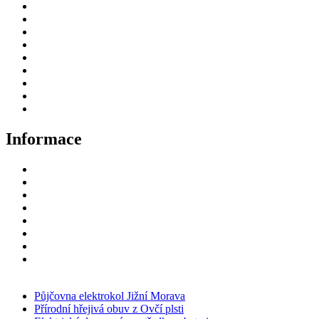
Úvod
Termovizní puškohledy
Termovize
Příslušenství
Fotopasti – držáky
Videa
Jak nakoupit
Blog
Deutsch
Informace
Odstoupení od smlouvy
Doprava a platba
GDPR
GPSR
Obchodní podmínky prodejce
Fotopasti – držáky
Kontakt
Zpětný odběr vysloužilých elektrozařízení/
baterií
Půjčovna elektrokol Jižní Morava
Přírodní hřejivá obuv z Ovčí plsti