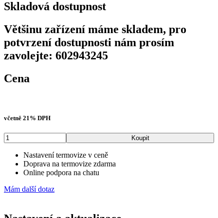
Skladová dostupnost
Většinu zařízení máme skladem, pro
potvrzení dostupnosti nám prosím
zavolejte: 602943245
Cena
Původní
Aktuální
26 376
Kč
s DPH
cena
cena
byla:
je:
včetně 21% DPH
32
26
970 Kč
376 Kč
Mars
Koupit
LT,
25mm,
Nastavení termovize v ceně
4-
Doprava na termovize zdarma
8x,
Online podpora na chatu
160x120
množství
Mám další dotaz