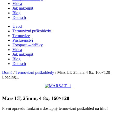
Videa
Jak nakoupit
Blog
Deutsch
Úvod
Termovizní puškohledy
Termovize
Příslušenství
Fotopasti – držáky
Videa
Jak nakoupit
Blog
Deutsch
Domů
/
Termovizní puškohledy
/ Mars LT, 25mm, 4-8x, 160×120
Loading...
Mars LT, 25mm, 4-8x, 160×120
První opravdu funkční a dostupný termovizní puškohled na trhu!