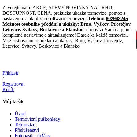
Přejít
Zavolejte nám! AKCE, SLEVY NOVINKY NA TRHU,
k
DOSTUPNOST, CENA, prakticka ukazka termovize, pomoc s
obsahu
nastavením a aktulizací softwaru termovize:
Telefon:
602943245
Možnost osobního předání a ukázky:
Brno, Vyškov, Prostějov,
Letovice, Svitavy, Boskovice a Blansko
Termovizi Vám na přání
kompletně nastavíme a aktualizujeme! Dárek ke každé termovizi.
Možnost osobního předání a ukázky: Brno, Vyškov, Prostějov,
Letovice, Svitavy, Boskovice a Blansko
Přihlásit
/
Registrovat
Košík
Můj košík
Úvod
Termovizní puškohledy
Termovize
Příslušenství
Fotopasti – držáky