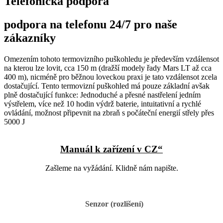
Telefonická podpora
podpora na telefonu 24/7 pro naše
zákazníky
Omezením tohoto termovizního puškohledu je především vzdálensot
na kterou lze lovit, cca 150 m (dražší modely řady Mars LT až cca
400 m), nicméně pro běžnou loveckou praxi je tato vzdálensot zcela
dostačující. Tento termovizní puškohled má pouze základní avšak
plně dostačující funkce: Jednoduché a přesné nastřelení jedním
výstřelem, více než 10 hodin výdrž baterie, intuitativní a rychlé
ovládání, možnost připevnit na zbraň s počáteční energií střely přes
5000 J
Manuál k zařízení v CZ“
Zašleme na vyžádání. Klidně nám napište.
Senzor (rozlišení)