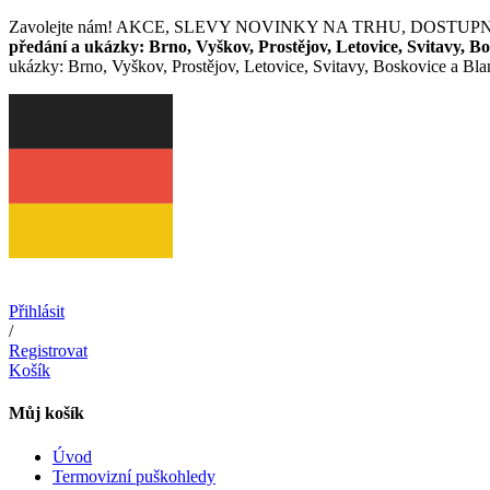
Přejít
Zavolejte nám! AKCE, SLEVY NOVINKY NA TRHU, DOSTUPNOST, CEN
k
předání a ukázky:
Brno, Vyškov, Prostějov, Letovice, Svitavy, B
obsahu
ukázky: Brno, Vyškov, Prostějov, Letovice, Svitavy, Boskovice a Bl
Přihlásit
/
Registrovat
Košík
Můj košík
Úvod
Termovizní puškohledy