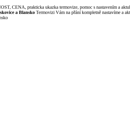
A, prakticka ukazka termovize, pomoc s nastavením a aktuliza
oskovice a Blansko
Termovizi Vám na přání kompletně nastavíme a akt
ansko