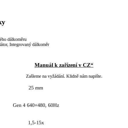
ky
ového dálkoměru
ulátor, Integrovaný dálkoměr
Manuál k zařízení v CZ“
Zašleme na vyžádání. Klidně nám napište.
25 mm
Gen 4 640×480, 60Hz
1,5-15x