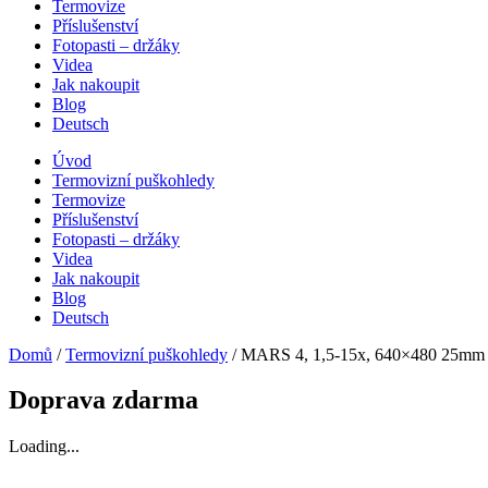
Termovize
Příslušenství
Fotopasti – držáky
Videa
Jak nakoupit
Blog
Deutsch
Úvod
Termovizní puškohledy
Termovize
Příslušenství
Fotopasti – držáky
Videa
Jak nakoupit
Blog
Deutsch
Domů
/
Termovizní puškohledy
/ MARS 4, 1,5-15x, 640×480 25mm
Doprava zdarma
Loading...