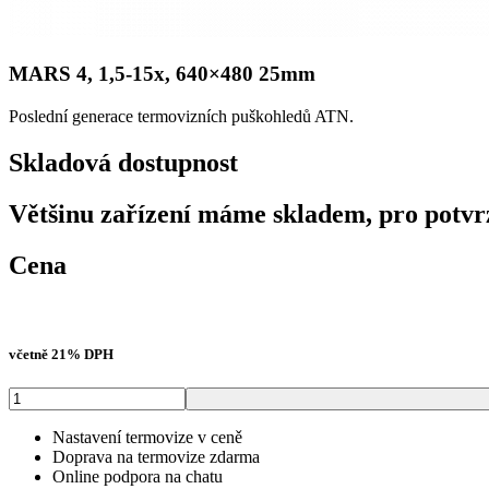
MARS 4, 1,5-15x, 640×480 25mm
Poslední generace termovizních puškohledů ATN.
Skladová dostupnost
Většinu zařízení máme skladem, pro potvr
Cena
Původní
Aktuální
83 976
Kč
s DPH
cena
cena
byla:
je:
včetně 21% DPH
104
83
970 Kč
976 Kč
MARS
4,
1,5-
Nastavení termovize v ceně
15x,
Doprava na termovize zdarma
640x480
Online podpora na chatu