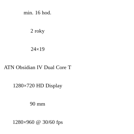
min. 16 hod.
2 roky
24×19
ATN Obsidian IV Dual Core T
1280×720 HD Display
90 mm
1280×960 @ 30/60 fps