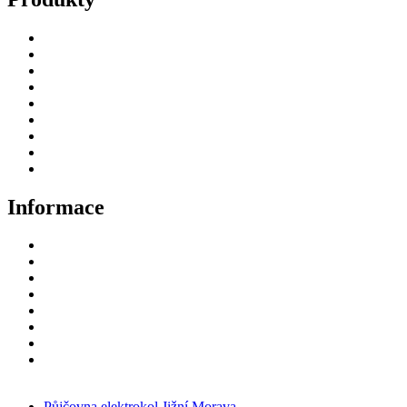
Úvod
Termovizní puškohledy
Termovize
Příslušenství
Fotopasti – držáky
Videa
Jak nakoupit
Blog
Deutsch
Informace
Odstoupení od smlouvy
Doprava a platba
GDPR
GPSR
Obchodní podmínky prodejce
Fotopasti – držáky
Kontakt
Zpětný odběr vysloužilých elektrozařízení/
baterií
Půjčovna elektrokol Jižní Morava