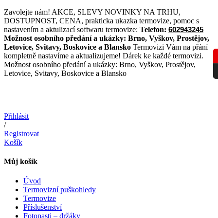
Přejít
Zavolejte nám! AKCE, SLEVY NOVINKY NA TRHU,
k
DOSTUPNOST, CENA, prakticka ukazka termovize, pomoc s
obsahu
nastavením a aktulizací softwaru termovize:
Telefon:
602943245
Možnost osobního předání a ukázky:
Brno, Vyškov, Prostějov,
Letovice, Svitavy, Boskovice a Blansko
Termovizi Vám na přání
kompletně nastavíme a aktualizujeme! Dárek ke každé termovizi.
Možnost osobního předání a ukázky: Brno, Vyškov, Prostějov,
Letovice, Svitavy, Boskovice a Blansko
Přihlásit
/
Registrovat
Košík
Můj košík
Úvod
Termovizní puškohledy
Termovize
Příslušenství
Fotopasti – držáky