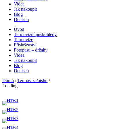
Videa
Jak nakoupit
Blog
Deutsch
Úvod
Termovizní puškohledy
Termovize
Příslušenství
Fotopasti – držáky
Videa
Jak nakoupit
Blog
Deutsch
Domů
/
Termovize/otshd
/
Loading...