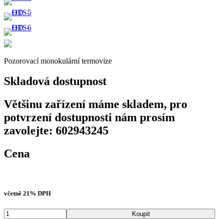
Pozorovací monokulární termovize
Skladová dostupnost
Většinu zařízení máme skladem, pro
potvrzení dostupnosti nám prosím
zavolejte: 602943245
Cena
Původní
Aktuální
60 960
Kč
s DPH
cena
cena
byla:
je:
včetně 21% DPH
72
60
000 Kč
960 Kč
Množství
Koupit