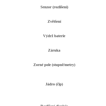
Senzor (rozlišení)
Zvětšení
Výdrž baterie
Záruka
Zorné pole (stupně/metry)
Jádro (čip)