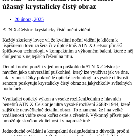
úžasný krystalicky čistý obraz
20 února, 2025
ATN X-Celsior: krystalicky čisté noční vidění
Každý zkušený lovec ví, že kvalitní noční vidění je klíčem k
úspěšnému lovu za šera či v úplné tmě. ATN X-Celsior přináší
špičkovou technologii v kompaktním a výkonném balení, které z něj
činí jedno z nejlepších řešení na trhu.
Denní i noční použití v jednom puškohleduATN X-Celsior je
navržen jako univerzální puškohled, který lze využívat jak ve dne,
tak i v noci. Díky pokročilé optické technologii a vysoké citlivosti
senzoru poskytuje krystalicky čistý obraz za jakýchkoliv světelných
podmínek.
Vynikající optický výkon a vysoké rozlišeníJedním z hlavních
benefitů ATN X-Celsior je ultra vysoké rozlišení 2688×1944, které
zajišťuje neuvěřitelně detailní obraz. To znamená, že i na velké
vzdálenosti vidíte svou kořist ostře a zřetelně. Výkonný přísvit pak
umožňuje skvělou viditelnost i v naprosté tmě.
Jednoduché ovládání a kompaktní designJedním z důvodů, proč si