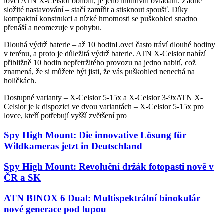
lovci ATN X-Celsior oblíbili, je jeho intuitivní ovládání. Žádné
složité nastavování – stačí zamířit a stisknout spoušť. Díky
kompaktní konstrukci a nízké hmotnosti se puškohled snadno
přenáší a neomezuje v pohybu.
Dlouhá výdrž baterie – až 10 hodinLovci často tráví dlouhé hodiny
v terénu, a proto je důležitá výdrž baterie. ATN X-Celsior nabízí
přibližně 10 hodin nepřetržitého provozu na jedno nabití, což
znamená, že si můžete být jisti, že vás puškohled nenechá na
holičkách.
Dostupné varianty – X-Celsior 5-15x a X-Celsior 3-9xATN X-
Celsior je k dispozici ve dvou variantách – X-Celsior 5-15x pro
lovce, kteří potřebují vyšší zvětšení pro
Spy High Mount: Die innovative Lösung für
Wildkameras jetzt in Deutschland
Spy High Mount: Revoluční držák fotopasti nově v
ČR a SK
ATN BINOX 6 Dual: Multispektrální binokulár
nové generace pod lupou