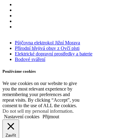
GPSR
Obchodní podmínky prodejce
Fotopasti – držáky
Kontakt
Zpětný odběr vysloužilých elektrozařízení/
baterií
Půjčovna elektrokol Jižní Morava
Přírodní hřejivá obuv z Ovčí plsti
Elektrické dopravní prostředky a baterie
Bodové sváření
Používáme cookies
We use cookies on our website to give
you the most relevant experience by
remembering your preferences and
repeat visits. By clicking “Accept”, you
consent to the use of ALL the cookies.
Do not sell my personal information
.
Nastavení cookies
Přijmout
Zavřít