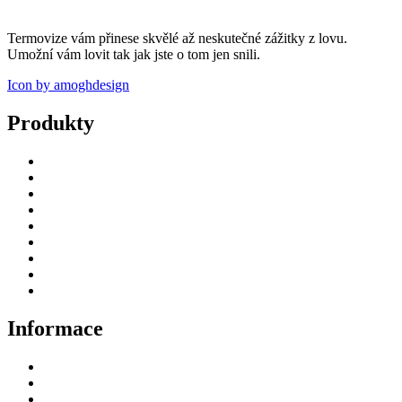
Termovize vám přinese skvělé až neskutečné zážitky z lovu.
Umožní vám lovit tak jak jste o tom jen snili.
Icon by amoghdesign
Produkty
Úvod
Termovizní puškohledy
Termovize
Příslušenství
Fotopasti – držáky
Videa
Jak nakoupit
Blog
Deutsch
Informace
Odstoupení od smlouvy
Doprava a platba
GDPR