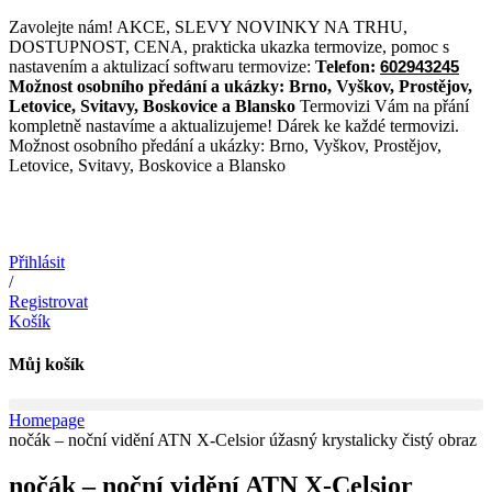
Přejít
Zavolejte nám! AKCE, SLEVY NOVINKY NA TRHU,
k
DOSTUPNOST, CENA, prakticka ukazka termovize, pomoc s
obsahu
nastavením a aktulizací softwaru termovize:
Telefon:
602943245
Možnost osobního předání a ukázky:
Brno, Vyškov, Prostějov,
Letovice, Svitavy, Boskovice a Blansko
Termovizi Vám na přání
kompletně nastavíme a aktualizujeme! Dárek ke každé termovizi.
Možnost osobního předání a ukázky: Brno, Vyškov, Prostějov,
Letovice, Svitavy, Boskovice a Blansko
Přihlásit
/
Registrovat
Košík
Můj košík
Homepage
nočák – noční vidění ATN X-Celsior úžasný krystalicky čistý obraz
nočák – noční vidění ATN X-Celsior