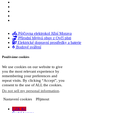
GPSR
Obchodní podmínky prodejce
Fotopasti – držáky
Kontakt
Zpětný odběr vysloužilých elektrozařízení/
baterií
Půjčovna elektrokol Jižní Morava
Přírodní hřejivá obuv z Ovčí plsti
Elektrické dopravní prostředky a baterie
Bodové sváření
Používáme cookies
We use cookies on our website to give
you the most relevant experience by
remembering your preferences and
repeat visits. By clicking “Accept”, you
consent to the use of ALL the cookies.
Do not sell my personal information
.
Nastavení cookies
Přijmout
CZK Kč