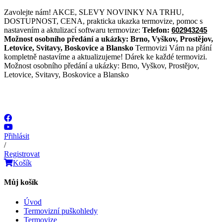
Přejít
Zavolejte nám! AKCE, SLEVY NOVINKY NA TRHU,
k
DOSTUPNOST, CENA, prakticka ukazka termovize, pomoc s
obsahu
nastavením a aktulizací softwaru termovize:
Telefon:
602943245
Možnost osobního předání a ukázky:
Brno, Vyškov, Prostějov,
Letovice, Svitavy, Boskovice a Blansko
Termovizi Vám na přání
kompletně nastavíme a aktualizujeme! Dárek ke každé termovizi.
Možnost osobního předání a ukázky: Brno, Vyškov, Prostějov,
Letovice, Svitavy, Boskovice a Blansko
Přihlásit
/
Registrovat
Košík
Můj košík
Úvod
Termovizní puškohledy
Termovize