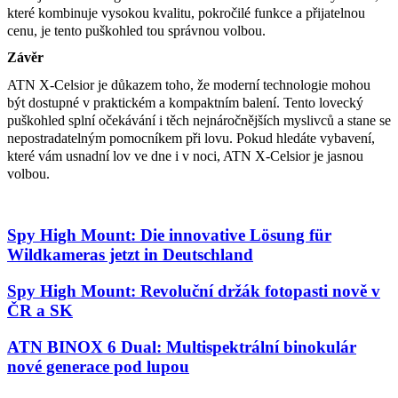
které kombinuje vysokou kvalitu, pokročilé funkce a přijatelnou
cenu, je tento puškohled tou správnou volbou.
Závěr
ATN X-Celsior je důkazem toho, že moderní technologie mohou
být dostupné v praktickém a kompaktním balení. Tento lovecký
puškohled splní očekávání i těch nejnáročnějších myslivců a stane se
nepostradatelným pomocníkem při lovu. Pokud hledáte vybavení,
které vám usnadní lov ve dne i v noci, ATN X-Celsior je jasnou
volbou.
Spy High Mount: Die innovative Lösung für
Wildkameras jetzt in Deutschland
Spy High Mount: Revoluční držák fotopasti nově v
ČR a SK
ATN BINOX 6 Dual: Multispektrální binokulár
nové generace pod lupou