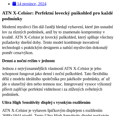
14 prosince, 2024
ATN X-Celsior: Perfektní lovecký puškohled pro každé
podmínky
Moderní myslivci čím dál častěji hledají vybavení, které jim usnadní
lov za různých podmínek, aniž by to znamenalo kompromisy v
kvalitě. ATN X-Celsior je lovecký puškohled, který splňuje všechny
požadavky dnešní doby. Tento model kombinuje inovativní
technologii s praktickým designem a nabízí myslivcům dokonalý
poměr cena/výkon.
Denní a noční režim v jednom
Jednou z nejvýznamnějších vlastností ATN X-Celsior je jeho
schopnost fungovat jako denní i noční puškohled. Tato flexibilita
dělá z modelu ideálního společníka pro jakékoliv podmínky, ať už
jde o slunečný den nebo temnou noc. Integrovaný vysoce výkonný
přísvit zajišťuje perfektní viditelnost i za ztížených světelných
podmínek.
Ultra High Sensitivity displej s vysokým rozlišením
ATN X-Celsior je vybaven špičkovým displejem s rozlišením
2688×1944 pixelů. Tento Ultra High Sensitivity displej poskytuje