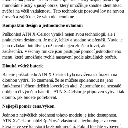
mimořádně ostrý a jasný obraz, který umožňuje snadně identifikaci
zvěře i na větší vzdálenosti. Tato technologie posouvá lov na novou
úroveň a zajišťuje, že vám nic neunikne.
Kompaktní design a jednoduché ovládání
Puškohled ATN X-Celsior vyniká nejen svou technologií, ale i
praktickým designem. Je malý, lehký a snadno se přenáší. Navíc je
jeho ovládání intuitivní, což ocení nejen zkušení lovci, ale i
začátečníci. Všechny funkce jsou přístupné pomocí jednoduchého
menu, které umožňuje rychlé nastavení podle aktuálních potřeb.
Dlouhá výdrž baterie
Baterie puškohledu ATN X-Celsior byla navržena s důrazem na
dlouhou výdrž. To znamená, že se můžete spolehnout na jeho
funkčnost i během delších loveckých akcí. Zapomeňte na neustálé
dobíjení či výměnu baterií – ATN X-Celsior je připraven vytrvat tak
dlouho, jak budete potřebovat.
Nejlepší poměr cena/výkon
Jednou z největších předností tohoto modelu je jeho dostupnost.
ATN X-Celsior nabízí špičkové vlastnosti a technologie za cenu,
která je ve své kategorii bezkonkurenční. Pokud hledáte vybavení,