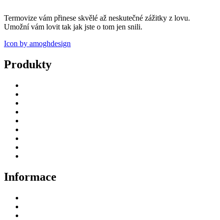
Termovize vám přinese skvělé až neskutečné zážitky z lovu.
Umožní vám lovit tak jak jste o tom jen snili.
Icon by amoghdesign
Produkty
Úvod
Termovizní puškohledy
Termovize
Příslušenství
Fotopasti – držáky
Videa
Jak nakoupit
Blog
Deutsch
Informace
Odstoupení od smlouvy
Doprava a platba
GDPR