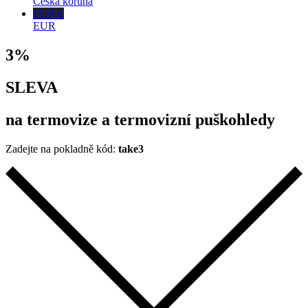
Česká koruna
EUR €
EUR
3%
SLEVA
na termovize a termovizní puškohledy
Zadejte na pokladně kód:
take3