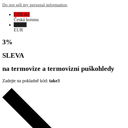
Do not sell my personal information
.
CZK Kč
Česká koruna
EUR €
EUR
3%
SLEVA
na termovize a termovizní puškohledy
Zadejte na pokladně kód:
take3