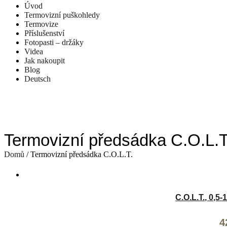
Úvod
Termovizní puškohledy
Termovize
Příslušenství
Fotopasti – držáky
Videa
Jak nakoupit
Blog
Deutsch
Termovizní předsádka C.O.L.T
Domů
/ Termovizní předsádka C.O.L.T.
C.O.L.T., 0,5
P
4