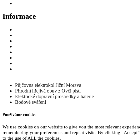
Deutsch
Informace
Odstoupení od smlouvy
Doprava a platba
GDPR
GPSR
Obchodní podmínky prodejce
Fotopasti – držáky
Kontakt
Zpětný odběr vysloužilých elektrozařízení/
baterií
Půjčovna elektrokol Jižní Morava
Přírodní hřejivá obuv z Ovčí plsti
Elektrické dopravní prostředky a baterie
Bodové sváření
Používáme cookies
We use cookies on our website to give you the most relevant experien
remembering your preferences and repeat visits. By clicking “Accept”
to the use of ALL the cookies.