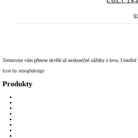
C.O.L.T., 1,5
9
P
9
c
by
1
5
Termovize vám přinese skvělé až neskutečné zážitky z lovu. Umožní vám
Icon by amoghdesign
Produkty
Úvod
Termovizní puškohledy
Termovize
Příslušenství
Fotopasti – držáky
Videa
Jak nakoupit
Blog