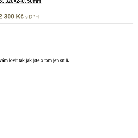
-3x, 320×240, 50mm
70 Kč
574 Kč
ůvodní
2 300
Kč
Aktuální
s DPH
ena
cena
la:
je:
06
92
00 Kč
300 Kč
 lovit tak jak jste o tom jen snili.