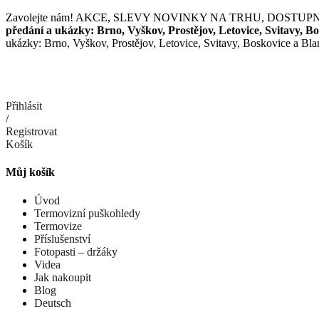
Přejít
Zavolejte nám! AKCE, SLEVY NOVINKY NA TRHU, DOSTUPNOST, CEN
k
předání a ukázky:
Brno, Vyškov, Prostějov, Letovice, Svitavy, B
obsahu
ukázky: Brno, Vyškov, Prostějov, Letovice, Svitavy, Boskovice a Bl
Přihlásit
/
Registrovat
Košík
Můj košík
Úvod
Termovizní puškohledy
Termovize
Příslušenství
Fotopasti – držáky
Videa
Jak nakoupit
Blog
Deutsch