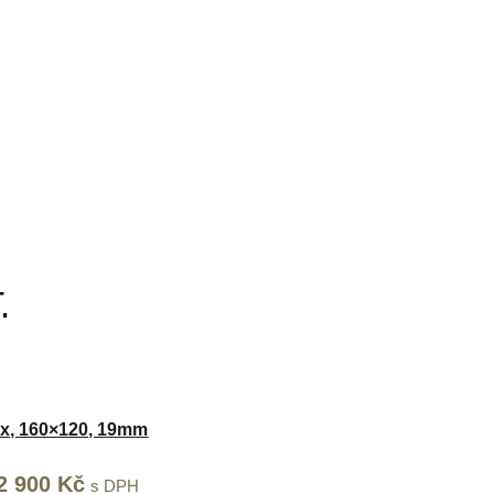
.
-1x, 160×120, 19mm
ůvodní
2 900
Kč
Aktuální
s DPH