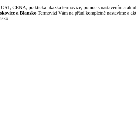
A, prakticka ukazka termovize, pomoc s nastavením a aktuliza
oskovice a Blansko
Termovizi Vám na přání kompletně nastavíme a akt
ansko