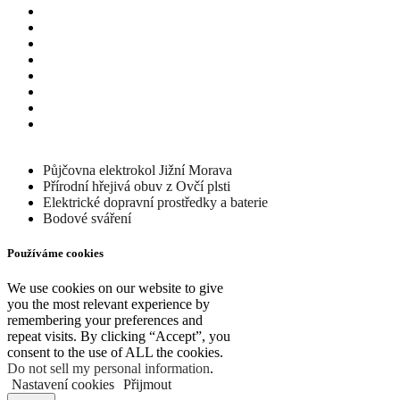
Odstoupení od smlouvy
Doprava a platba
GDPR
GPSR
Obchodní podmínky prodejce
Fotopasti – držáky
Kontakt
Zpětný odběr vysloužilých elektrozařízení/
baterií
Půjčovna elektrokol Jižní Morava
Přírodní hřejivá obuv z Ovčí plsti
Elektrické dopravní prostředky a baterie
Bodové sváření
Používáme cookies
We use cookies on our website to give
you the most relevant experience by
remembering your preferences and
repeat visits. By clicking “Accept”, you
consent to the use of ALL the cookies.
Do not sell my personal information
.
Nastavení cookies
Přijmout