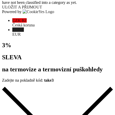
have not been classified into a category as yet.
ULOŽIT A PŘIJMOUT
Powered by
CZK Kč
Česká koruna
EUR €
EUR
3%
SLEVA
na termovize a termovizní puškohledy
Zadejte na pokladně kód:
take3