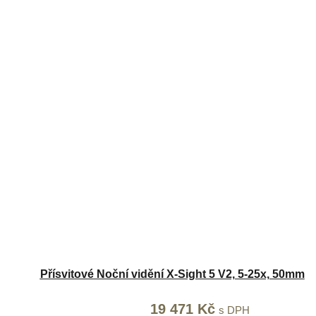
Přísvitové Noční vidění X-Sight 5 V2, 5-25x, 50mm
Původní
19 471
Kč
Aktuální
s DPH