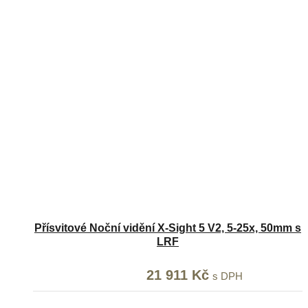
Přísvitové Noční vidění X-Sight 5 V2, 5-25x, 50mm s
LRF
Původní
21 911
Kč
Aktuální
s DPH
cena
cena