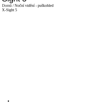
Domů
/ Noční vidění - puškohled
X-Sight 5