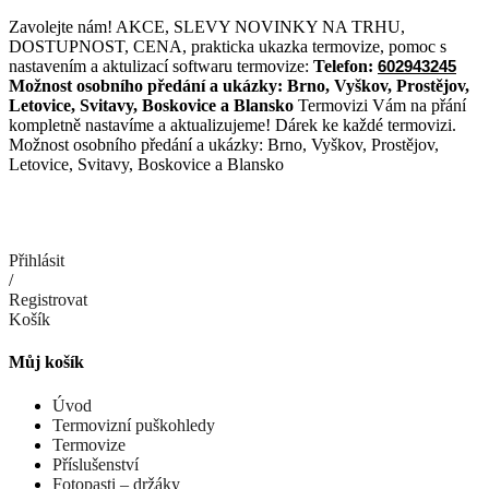
Přejít
Zavolejte nám! AKCE, SLEVY NOVINKY NA TRHU,
k
DOSTUPNOST, CENA, prakticka ukazka termovize, pomoc s
obsahu
nastavením a aktulizací softwaru termovize:
Telefon:
602943245
Možnost osobního předání a ukázky:
Brno, Vyškov, Prostějov,
Letovice, Svitavy, Boskovice a Blansko
Termovizi Vám na přání
kompletně nastavíme a aktualizujeme! Dárek ke každé termovizi.
Možnost osobního předání a ukázky: Brno, Vyškov, Prostějov,
Letovice, Svitavy, Boskovice a Blansko
Přihlásit
/
Registrovat
Košík
Můj košík
Úvod
Termovizní puškohledy
Termovize
Příslušenství
Fotopasti – držáky