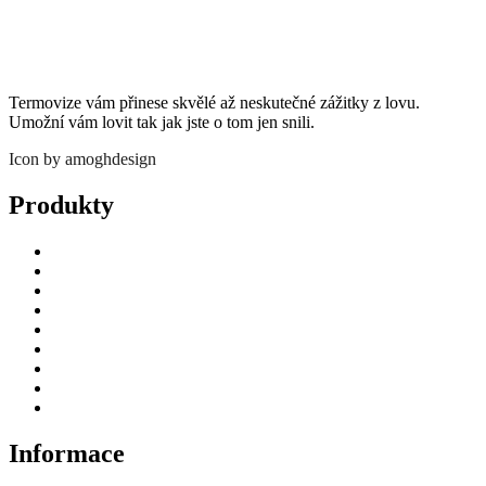
byla:
je:
26
21
940 Kč
911 Kč
Termovize vám přinese skvělé až neskutečné zážitky z lovu.
Umožní vám lovit tak jak jste o tom jen snili.
Icon by amoghdesign
Produkty
Úvod
Termovizní puškohledy
Termovize
Příslušenství
Fotopasti – držáky
Videa
Jak nakoupit
Blog
Deutsch
Informace